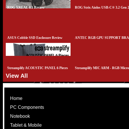
ROG XREAL R1 Review
ROG Strix Aiolos USB-C® 3.2 Gen 
SSD enclosure Review
ASUS Cobble SSD Enclosure Review
ANTEC RGB GPU SUPPORT BR
REVIEW
Streamplify ACOUSTIC PANEL 6 Pieces
Streamplify MIC ARM - RGB Micr
Review
With Mounting Arm Review
View All
Home
PC Components
Notebook
Tablet & Mobile