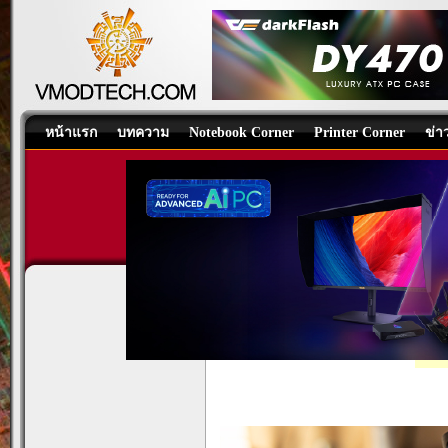
หน้าแรก
บทความ
Notebook Corner
Printer Corner
ข่า
HyperX SoloCast 2 - USB Mic
Sound
/
บทความ
โดย:
tpp
, 28/09/202