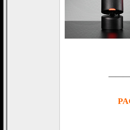
———
PA