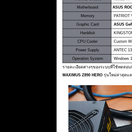
.
Motherboard
.
ASUS ROG
.
Memory
..
PATRIOT 
.
Graphic Card
.
ASUS GeF
.
Harddisk
.
KINGSTO
.
CPU Cooler
..
Custom Wa
.
Power Supply
.
.
ANTEC 13
.
Operation System
..
Windows 11
รายละเอียดต่างๆของระบบที่ใช้ทดสอบกันใ
รุ่นใหม่ล่าสุด
MAXIMUS Z890 HERO