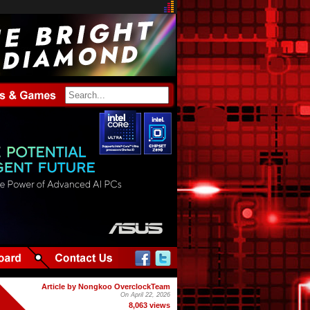
Article by Nongkoo OverclockTeam
On April 22, 2026
8,063 views