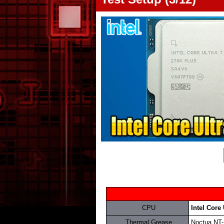
.
CPU
.
Intel Core
.
Thermal Grease
.
Noctua NT