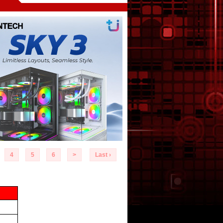
4
5
6
>
Last ›