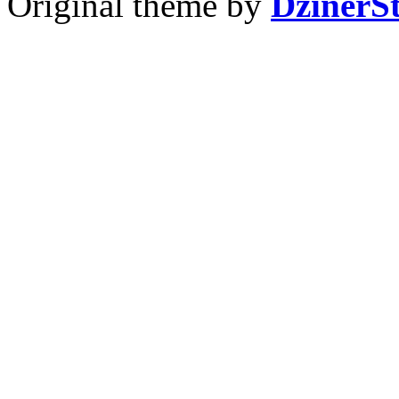
Original theme by
DzinerS