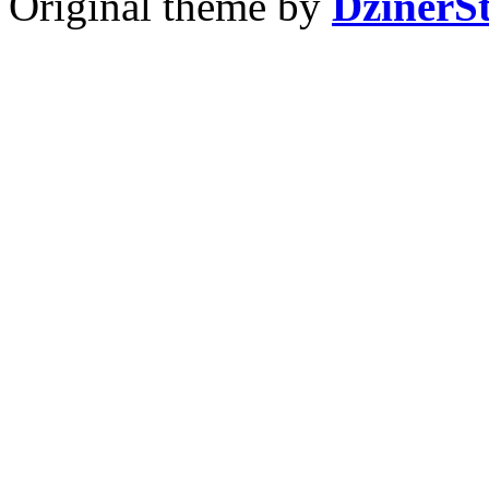
Original theme by
DzinerS