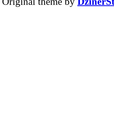
Original theme by
DzinerS