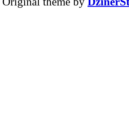
Original theme by
DzinerS