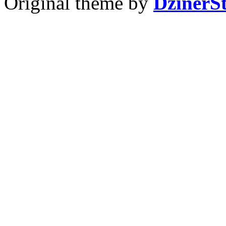
Original theme by
DzinerS