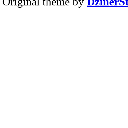
Original theme by
DzinerS