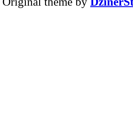
Original theme by
DzinerS