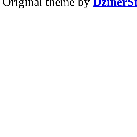
Original theme by
DzinerS