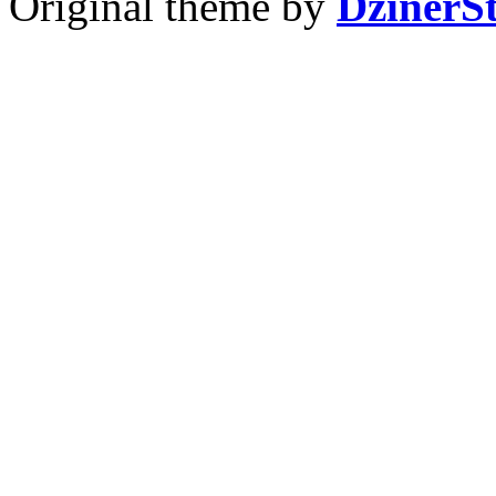
Original theme by
DzinerS