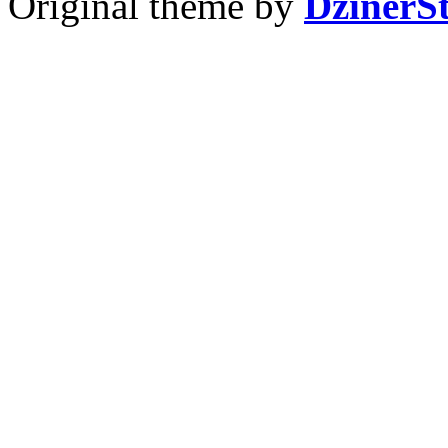
Original theme by
DzinerS