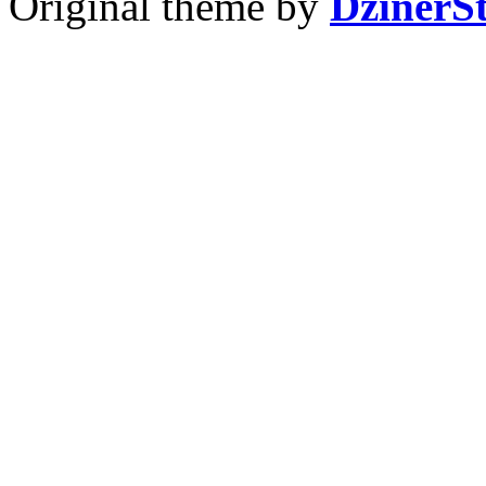
Original theme by
DzinerS