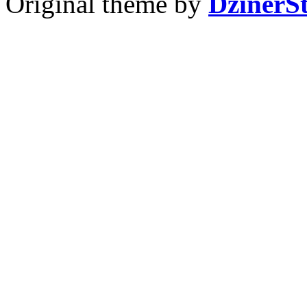
Original theme by
DzinerS