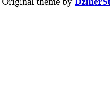
Original theme by
DzinerS