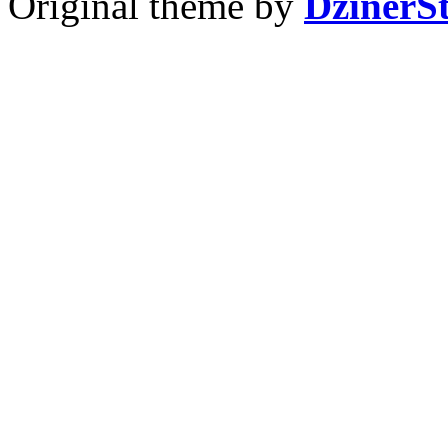
Original theme by
DzinerS