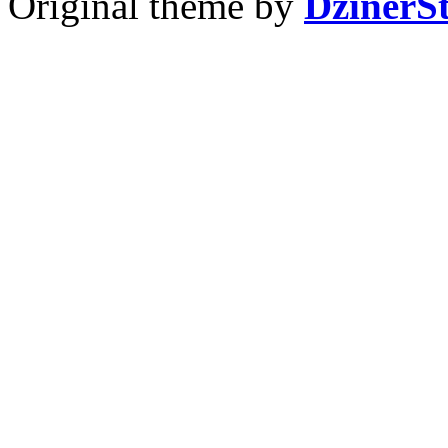
Original theme by
DzinerS