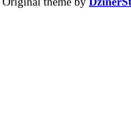
Original theme by
DzinerS