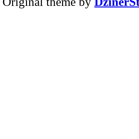
Original theme by
DzinerS