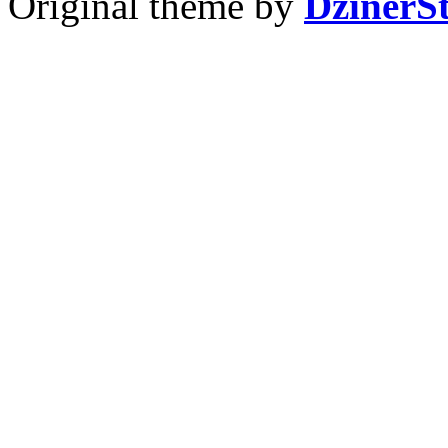
Original theme by
DzinerS