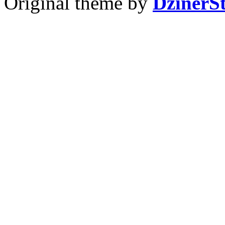
Original theme by
DzinerS