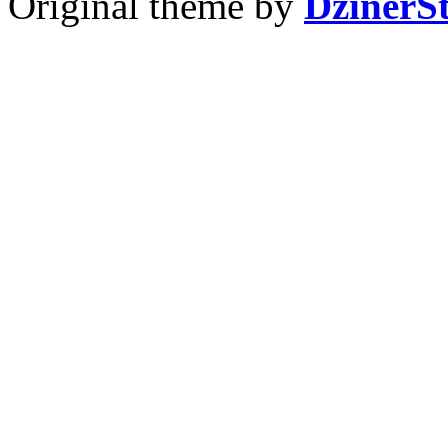
Original theme by
DzinerS