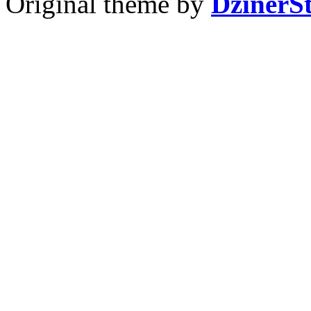
Original theme by
DzinerS