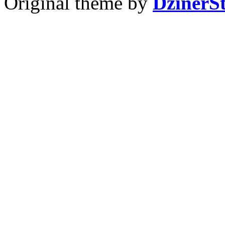
Original theme by
DzinerS