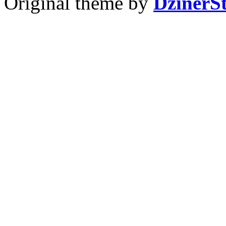
Original theme by
DzinerS