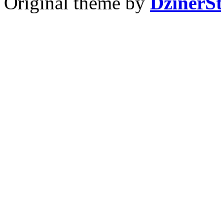
Original theme by
DzinerS