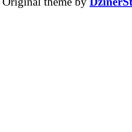
Original theme by
DzinerS