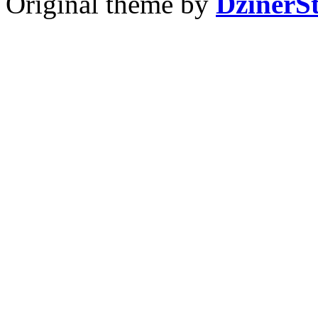
Original theme by
DzinerS