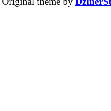
Original theme by
DzinerS