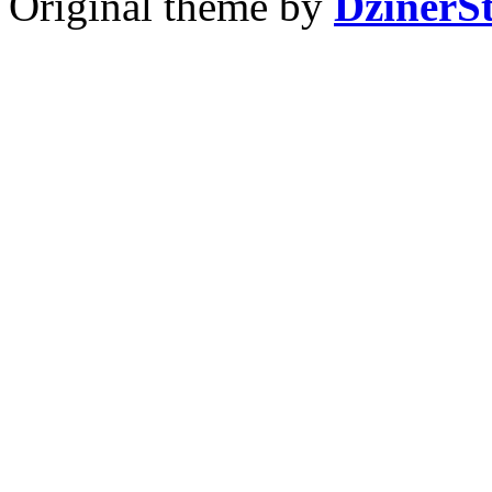
Original theme by
DzinerS