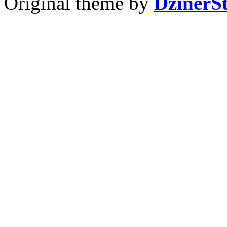
Original theme by
DzinerS