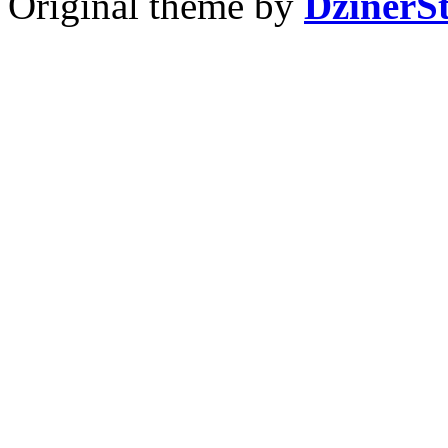
Original theme by
DzinerS