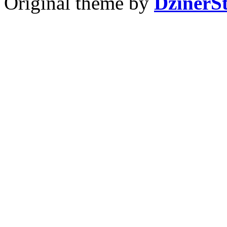
Original theme by
DzinerS