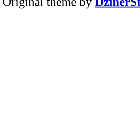
Original theme by
DzinerS