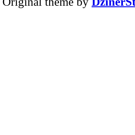
Original theme by
DzinerS