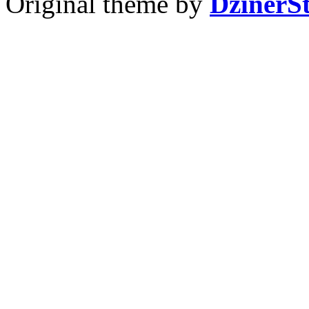
Original theme by
DzinerS