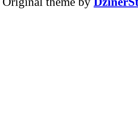
Original theme by
DzinerS