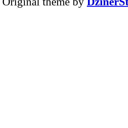
Original theme by
DzinerS