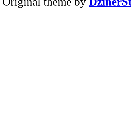
Original theme by
DzinerS