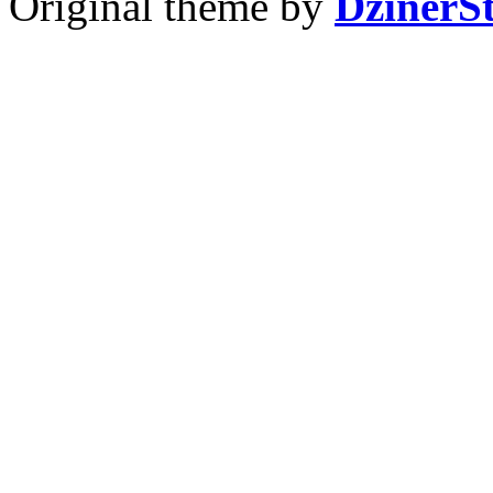
Original theme by
DzinerS