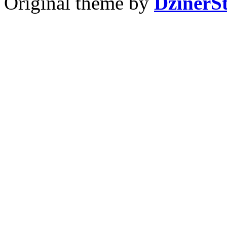
Original theme by
DzinerS