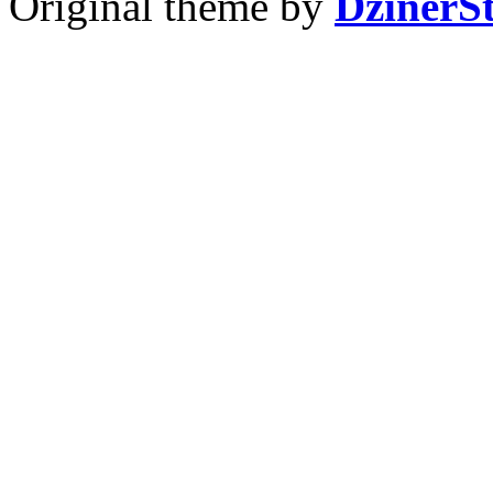
Original theme by
DzinerS