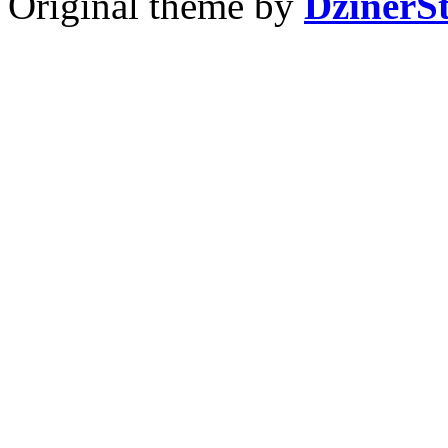
Original theme by
DzinerS