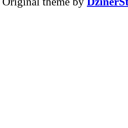
Original theme by
DzinerS