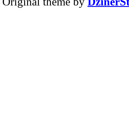
Original theme by
DzinerS