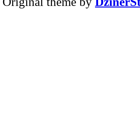
Original theme by
DzinerS