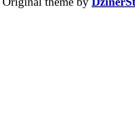
Original theme by
DzinerS