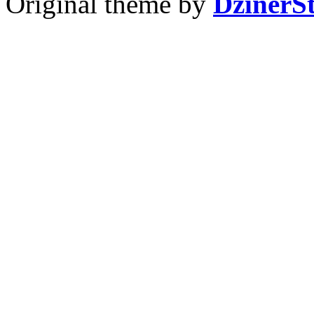
Original theme by
DzinerS