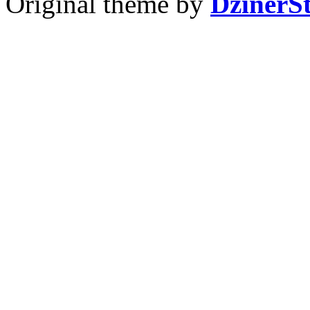
Original theme by
DzinerS